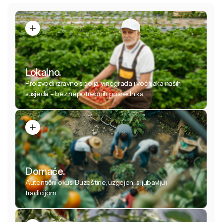
Lokalno.
Proizvodi izravno s polja, vinograda i voćnjaka naših
susjeda – bez nepotrebnih posrednika.
Domaće.
Autentični okusi Buzeštine, uzgojeni s ljubavlju i
tradicijom.