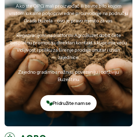
Ako ste OPG, mali proizvođač ili bavite bilo kojom
vrstom lokalne poljoprivredne proizvodnje na području
Grada Buzeta – ovo je pravo mjesto za vas.
Registracijom na platformi Agro.Buzet dobit ćete
besplatnu promociju, direktan kontakt s kupcima, veću
vidljivost i priliku za širenje prodaje unutar i izvan
zajednice.
Zajedno gradimo snažniju, povezaniju i održiviju
Buzeštinu.
Pridružite nam se
Pridružite nam se